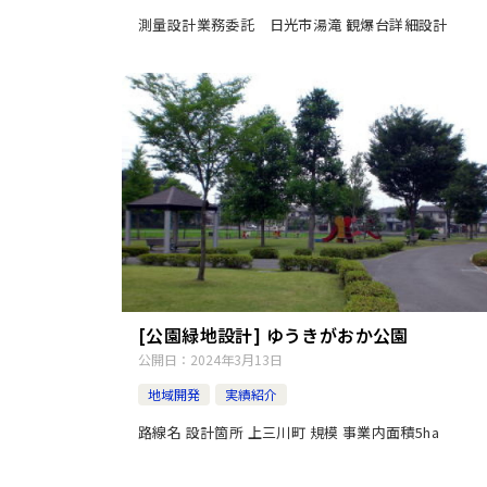
測量設計業務委託 日光市湯滝 観爆台詳細設計
[公園緑地設計] ゆうきがおか公園
公開日：
2024年3月13日
地域開発
実績紹介
路線名 設計箇所 上三川町 規模 事業内面積5ha