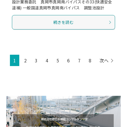
設計業務委託 真岡市真岡南バイパスその33(快適安全
道補) 一般国道真岡市真岡南バイパス 調整池設計
続きを読む
1
2
3
4
5
6
7
8
次へ