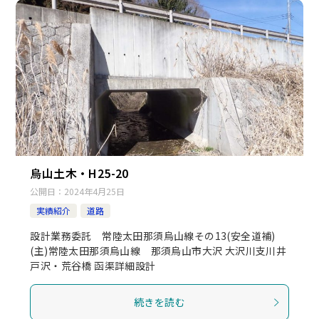
烏山土木・H25-20
公開日：
2024年4月25日
実績紹介
道路
設計業務委託 常陸太田那須烏山線その13(安全道補)
(主)常陸太田那須烏山線 那須烏山市大沢 大沢川支川井
戸沢・荒谷橋 函渠詳細設計
続きを読む