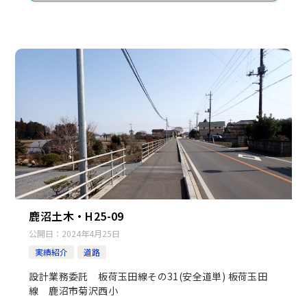
鹿沼土木・H25-09
公開日：
2024年4月25日
実績紹介
道路
設計業務委託 板荷玉田線その31(安全道単) 板荷玉田
線 鹿沼市菊沢西小