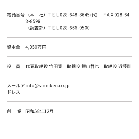
電話番号
（本 社）T E L 028-648-8645(代) F A X 028-64
8-8598
（調査部）T E L 028-666-0500
資本金
4,350万円
役 員
代表取締役 竹田寛 取締役 横山哲也 取締役 近藤剛
メールア
info@sinniken.co.jp
ドレス
創 業
昭和58年12月