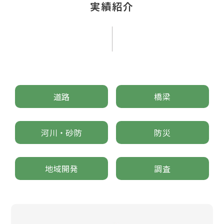
実績紹介
道路
橋梁
河川・砂防
防災
地域開発
調査